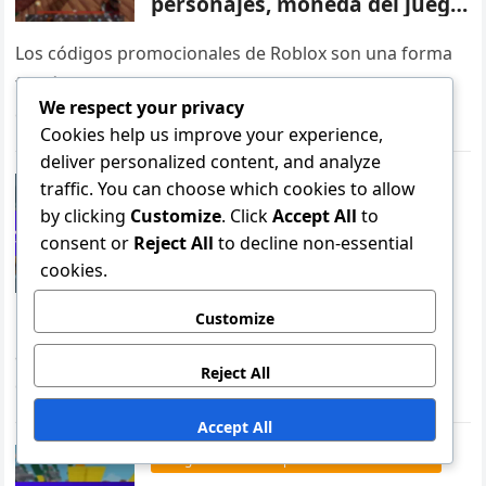
personajes, moneda del juego,
efectos especiales
Los códigos promocionales de Roblox son una forma
fantástica para que los jugadores mejoren su
We respect your privacy
experiencia de juego al canjearlos por diversas
Cookies help us improve your experience,
recompensas dentro del juego. Estos…
deliver personalized content, and analyze
traffic. You can choose which cookies to allow
Códigos de artículos promocionales de Roblox
by clicking
Customize
. Click
Accept All
to
Código promocional de
consent or
Reject All
to decline non-essential
Roblox: Códigos generados
cookies.
por usuarios, Eventos
comunitarios, Creaciones de
Customize
fans
Los códigos promocionales de Roblox son cadenas
alfanuméricas únicas que los jugadores pueden
Reject All
canjear por artículos exclusivos dentro del juego,
mejorando su experiencia de juego. A menudo…
Accept All
Códigos de artículos promocionales de Roblox