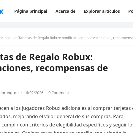
x
Página principal
Acerca de
Explorar artículos
Po
aciones de Tarjetas de Regalo Robux: bonificaciones por vacaciones, recompensas de even
etas de Regalo Robux:
caciones, recompensas de
Harrington
·
16/02/2026
·
0 Comment
ecen a los jugadores Robux adicionales al comprar tarjetas
nados, mejorando el valor general de sus compras. Para
umplir con criterios de elegibilidad específicos y seguir lo