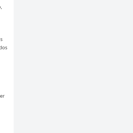
,
,
os
ados
er