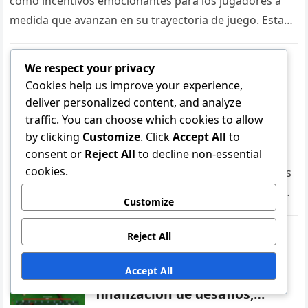
como incentivos emocionantes para los jugadores a
medida que avanzan en su trayectoria de juego. Estas
recompensas, que…
We respect your privacy
Recompensas Específicas de la Experiencia
Cookies help us improve your experience,
Recompensa de experiencia
deliver personalized content, and analyze
de Roblox: recompensas de
traffic. You can choose which cookies to allow
aniversario, bonificaciones
por hitos, artículos de
by clicking
Customize
. Click
Accept All
to
celebración
Las Recompensas de Experiencia de Roblox están
consent or
Reject All
to decline non-essential
cookies.
diseñadas para reconocer e incentivar a los jugadores
por su participación y logros dentro del juego. Estas
Customize
recompensas incluyen bonificaciones…
Reject All
Recompensas Específicas de la Experiencia
Recompensa de experiencia
Accept All
de Roblox: elementos de
finalización de desafíos,