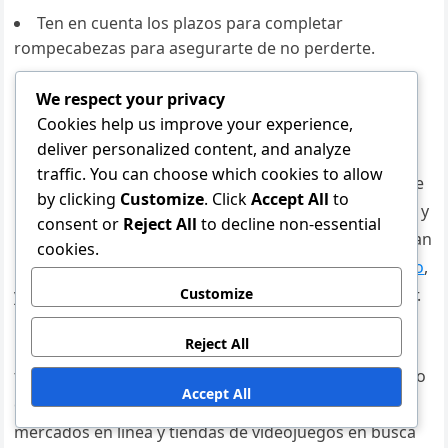
Ten en cuenta los plazos para completar
rompecabezas para asegurarte de no perderte.
Cómo encontrar las mejores ofertas
We respect your privacy
Cookies help us improve your experience,
en tarjetas de regalo de Robux
deliver personalized content, and analyze
traffic. You can choose which cookies to allow
Encontrar las mejores ofertas en tarjetas de regalo de
by clicking
Customize
. Click
Accept All
to
Robux implica comparar precios en varios minoristas y
consent or
Reject All
to decline non-essential
plataformas en línea. Busca promociones que ofrezcan
cookies.
Robux adicionales con la compra
de tarjetas de regalo
,
ya que esto puede mejorar significativamente el valor.
Customize
Reject All
Los minoristas a menudo realizan promociones por
tiempo limitado, especialmente durante festividades o
Accept All
eventos especiales. Verifica grandes minoristas,
mercados en línea y tiendas de videojuegos en busca